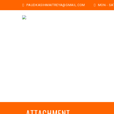
PAUDKASIHMAITREYA@GMAIL.COM
MON - SAT:
ATTACHMENT