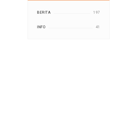
BERITA
197
INFO
41