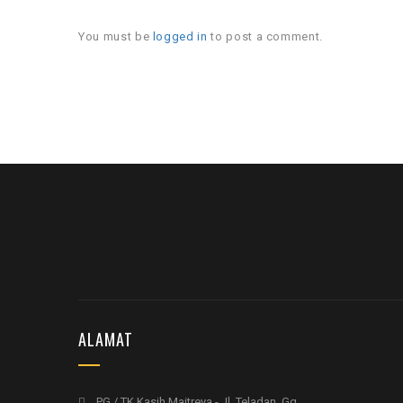
You must be
logged in
to post a comment.
ALAMAT
PG / TK Kasih Maitreya - Jl. Teladan, Gg.