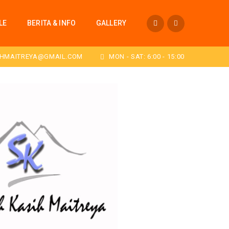
LE
BERITA & INFO
GALLERY
HMAITREYA@GMAIL.COM
MON - SAT: 6:00 - 15:00