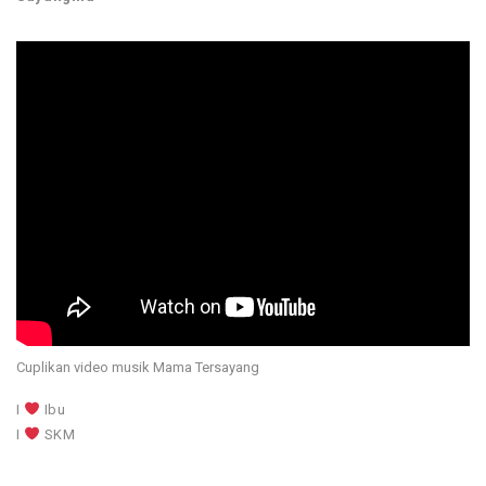
Cuplikan video musik Mama Tersayang
I
Ibu
I
SKM