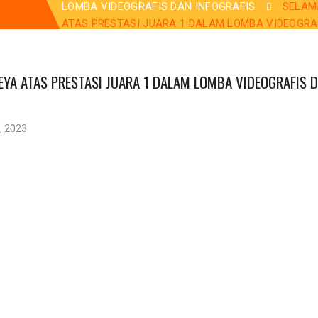
LOMBA VIDEOGRAFIS DAN INFOGRAFIS
SELAM
ATAS PRESTASI JUARA 1 DALAM LOMBA VIDEOGRA
YA ATAS PRESTASI JUARA 1 DALAM LOMBA VIDEOGRAFIS 
, 2023