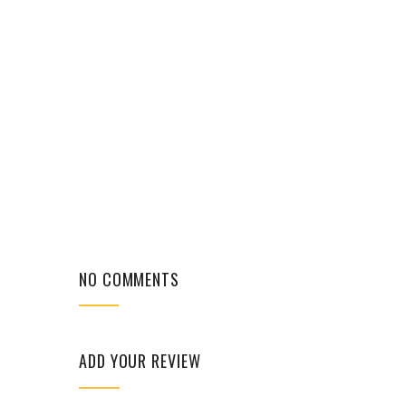
NO COMMENTS
ADD YOUR REVIEW