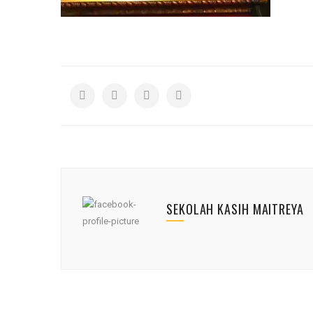
SEKOLAH KASIH MAITREYA