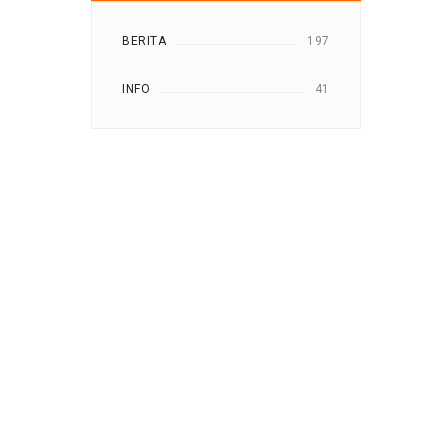
BERITA
197
INFO
41