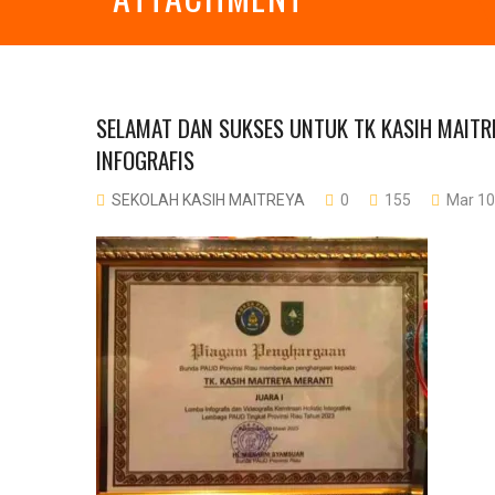
SELAMAT DAN SUKSES UNTUK TK KASIH MAITRE
INFOGRAFIS
SEKOLAH KASIH MAITREYA
0
155
Mar 10