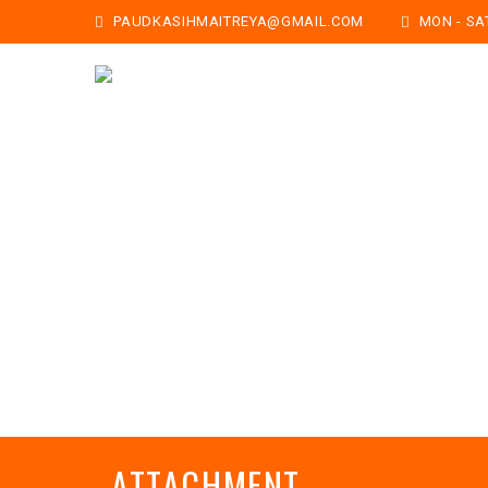
PAUDKASIHMAITREYA@GMAIL.COM
MON - SAT:
ATTACHMENT