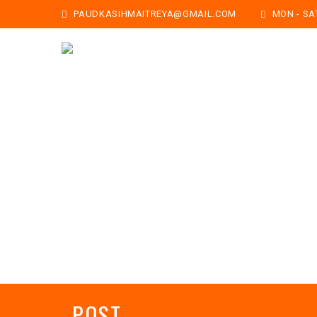
PAUDKASIHMAITREYA@GMAIL.COM
MON - SAT:
POST