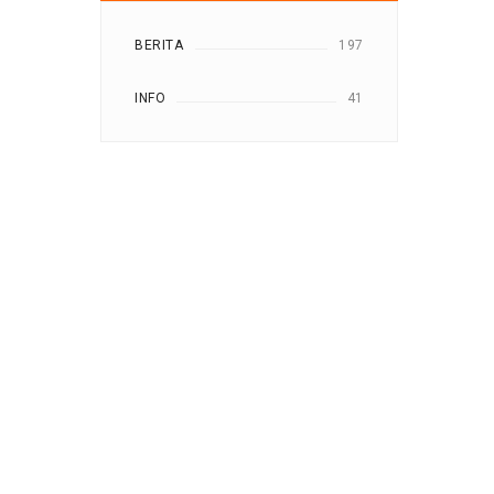
BERITA
197
INFO
41