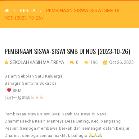
BERITA
PEMBINAAN SISWA-SISWI SMB DI
NDS (2023-10-26)
PEMBINAAN SISWA-SISWI SMB DI NDS (2023-10-26)
SEKOLAH KASIH MAITREYA
0
196
Oct 26, 2023
Salam Sekolah Satu Keluarga
Bahagia Gembira Sukacita
I
SKM
我们一起加油
Pembinaan siswa siswi SMB Kasih Maitreya di Nava
Dhammasekha Kasih Maitreya Desa Beting, Kec. Rangsang
Pesisir. Semoga membawa berkah dan semangat dalam belajar
Dharma, semoga semua makhluk bahagia