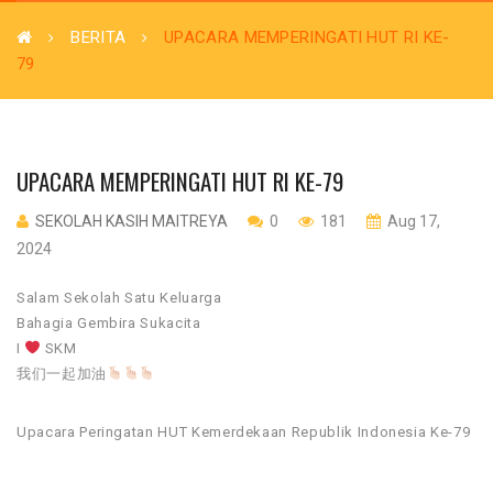
BERITA
UPACARA MEMPERINGATI HUT RI KE-
79
UPACARA MEMPERINGATI HUT RI KE-79
SEKOLAH KASIH MAITREYA
0
181
Aug 17,
2024
Salam Sekolah Satu Keluarga
Bahagia Gembira Sukacita
I
SKM
我们一起加油
Upacara Peringatan HUT Kemerdekaan Republik Indonesia Ke-79