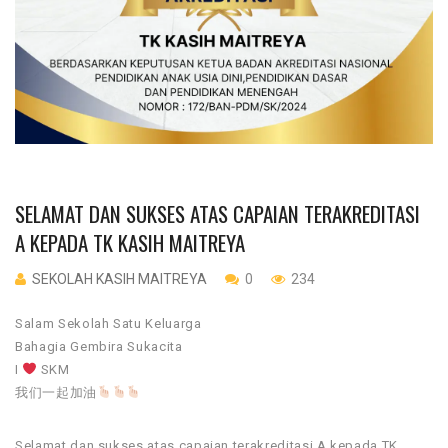
SELAMAT DAN SUKSES ATAS CAPAIAN TERAKREDITASI
A KEPADA TK KASIH MAITREYA
SEKOLAH KASIH MAITREYA
0
234
Salam Sekolah Satu Keluarga
Bahagia Gembira Sukacita
I
SKM
我们一起加油
Selamat dan sukses atas capaian terakreditasi A kepada TK