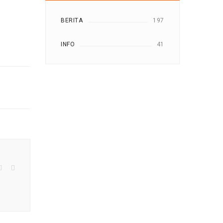
BERITA
197
INFO
41