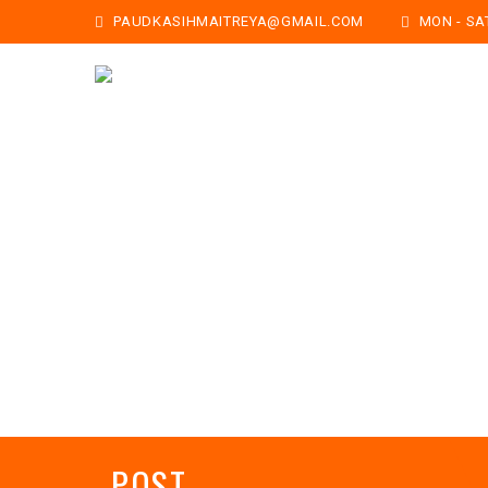
PAUDKASIHMAITREYA@GMAIL.COM
MON - SAT:
POST