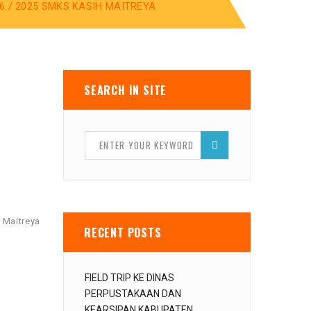
 / 2025 ‪SMKS KASIH MAITREYA
SEARCH IN SITE
 Maitreya
RECENT POSTS
FIELD TRIP KE DINAS
PERPUSTAKAAN DAN
KEARSIPAN KABUPATEN