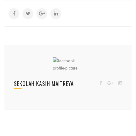
SEKOLAH KASIH MAITREYA