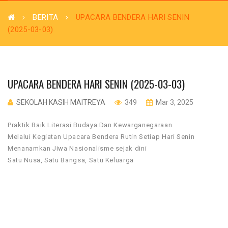
BERITA
UPACARA BENDERA HARI SENIN
(2025-03-03)
UPACARA BENDERA HARI SENIN (2025-03-03)
SEKOLAH KASIH MAITREYA
349
Mar 3, 2025
Praktik Baik Literasi Budaya Dan Kewarganegaraan
Melalui Kegiatan Upacara Bendera Rutin Setiap Hari Senin
Menanamkan Jiwa Nasionalisme sejak dini
Satu Nusa, Satu Bangsa, Satu Keluarga